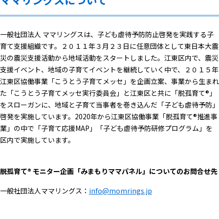
一般社団法人 ママリングスは、子ども虐待予防防止啓発を実践する子
育て支援組織です。２０１１年３月２３日に任意団体として東日本大震
災の震災支援活動から地域活動をスタートしました。江東区内で、震災
支援イベント、地域の子育てイベントを継続していく中で、２０１５年
江東区協働事業「こうとう子育てメッセ」を企画立案、事業から生まれ
た「こうとう子育てメッセ実行委員会」と江東区と共に「脱孤育て®︎」
をスローガンに、地域と子育て当事者を巻き込んだ「子ども虐待予防」
啓発を実施しています。2020年から江東区協働事業「脱孤育て®︎推進事
業」の中で「子育て応援MAP」「子ども虐待予防研修プログラム」を
区内で実施しています。
脱孤育て®︎ モニター企画「みまもりママパネル」についてのお問合せ先
一般社団法人ママリングス：
info@momrings.jp