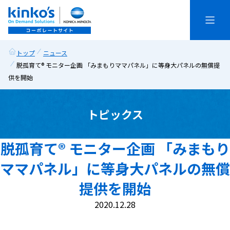
トップ
ニュース
脱孤育て®︎ モニター企画 「みまもりママパネル」に等身大パネルの無償提
トップ
供を開始
ニュース
トピックス
We are kinko’s
脱孤育て®︎ モニター企画 「みまもり
企業情報
ママパネル」に等身大パネルの無償
事業紹介
提供を開始
2020.12.28
サステナビリティ
企業情報トップ