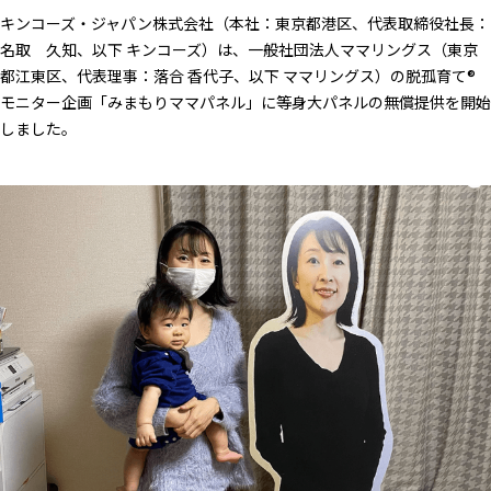
採用情報
キンコーズ・ジャパン株式会社（本社：東京都港区、代表取締役社長：
ごあいさつ
名取 久知、以下 キンコーズ）は、一般社団法人ママリングス（東京
お問い合わせ
都江東区、代表理事：落合 香代子、以下 ママリングス）の脱孤育て®︎
経営理念
モニター企画「みまもりママパネル」に等身大パネルの無償提供を開始
しました。
企業概要
サービスサイト
採用情報トップ
拠点一覧
創る、伝える、彩る。～キンコーズ
スタッフ紹介～
キンコーズブランドの歴史
数字で見るキンコーズ
健康経営への取り組み
応募の流れ
応募規約
待遇・制度と福利厚生
求人はこちら