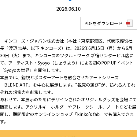
採用情報
2026.06.10
ごあいさつ
お問い合わせ
経営理念
PDFをダウンロード
企業概要
サービスサイト
採用情報トップ
キンコーズ・ジャパン株式会社（本社︓東京都港区、代表取締役社
長︓渡辺 浩基、以下 キンコーズ）は、2026年6月15日（月）から6月
拠点一覧
創る、伝える、彩る。～キンコーズ
30日（火）まで、キンコーズのツクル・ワーク 新宿センタービル店に
法人サイト
スタッフ紹介～
て、アーティスト・Syoyo（しょうよう）による初のPOP UPイベント
キンコーズブランドの歴史
「Syoyoの世界」を開催します。
数字で見るキンコーズ
本展では、錯視とポスターアートを融合させたアートシリーズ
健康経営への取り組み
「BLEND ART」を中心に展示します。“視覚の遊び”が、訪れる人それ
応募の流れ
ぞれの想像力を刺激します。
あわせて、本展示のためにデザインされたオリジナルグッズを会場にて
応募規約
販売します。アクリルキーホルダーやフレークシール、ノートなどを展
開し、期間限定のオンラインショップ「kinko’s fab」でも購入できま
待遇・制度と福利厚生
す。
求人はこちら