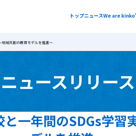
トップ
ニュース
We are kinko
 ～地域共創の教育モデルを推進～
企業情報
ニュースリリース
ごあいさ
経営理念
企業概要
と一年間のSDGs学習
拠点一覧
キンコー