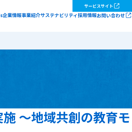
サービスサイト
’s
企業情報
事業紹介
サステナビリティ
採用情報
お問い合わせ
トップ
採用情報トップ
つ
創る、伝える、彩る。～キンコーズ
スタッフ紹介～
数字で見るキンコーズ
応募の流れ
実施 ～地域共創の教育モ
応募規約
ズブランドの歴史