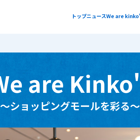
トップ
ニュース
We are kinko
企業情報
We are Kinko'
ごあいさ
経営理念
～ショッピングモールを彩る～
企業概要
拠点一覧
キンコー