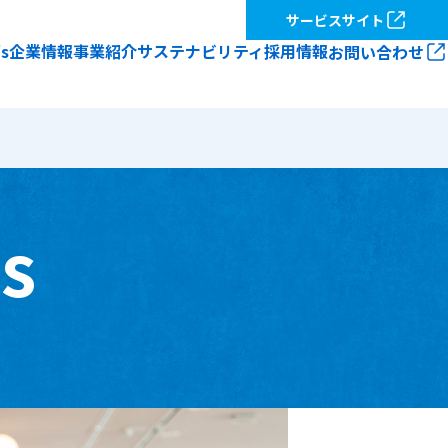
サービスサイト
’s
企業情報
事業紹介
サステナビリティ
採用情報
お問い合わせ
トップ
採用情報トップ
s
つ
創る、伝える、彩る。～キンコーズ
スタッフ紹介～
数字で見るキンコーズ
応募の流れ
応募規約
ズブランドの歴史