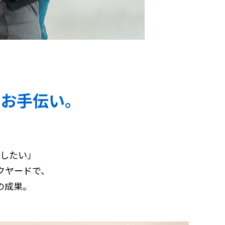
るお手伝い。
注したい」
クヤードで、
の成果。