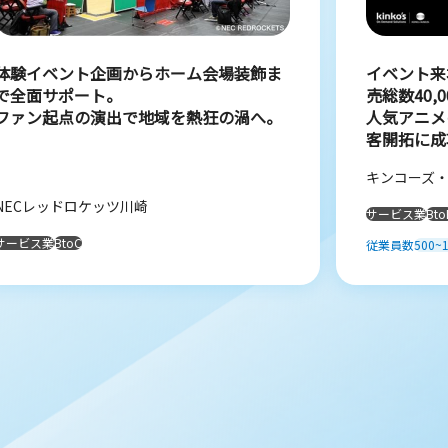
体験イベント企画からホーム会場装飾ま
イベント来場
で全面サポート。
売総数40,
ファン起点の演出で地域を熱狂の渦へ。
人気アニメ
客開拓に成
キンコーズ
NECレッドロケッツ川崎
サービス業
Bto
サービス業
BtoC
従業員数
500~