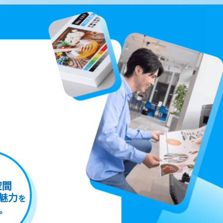
空間
魅力
を
。