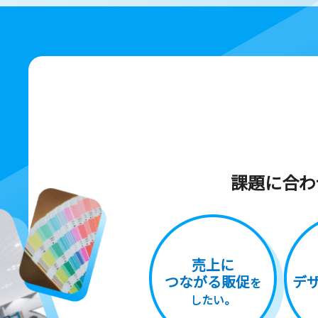
課題に合わ
売上に
つながる販促
デ
を
したい。