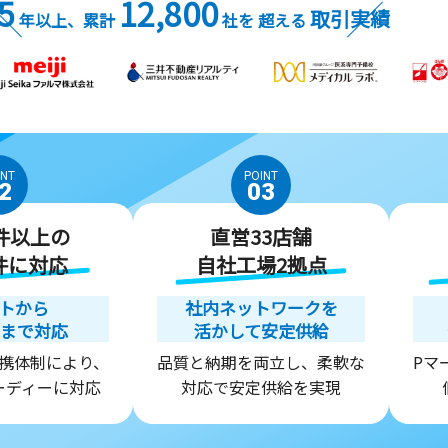
5
12,800
取引実績
年以上、累計
社を
超える
INT
POINT
2
03
0件以上の
直営33店舗
件に対応
自社工場2拠点
トから
社内ネットワークを
まで対応
活かして安定供給
携体制により、
品質と納期を両立し、柔軟な
Pマ
ーディーに対応
対応で安定供給を実現