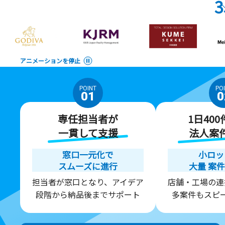
3
アニメーションを停止
POINT
PO
01
0
専任担当者が
1日40
一貫して支援
法人案
窓口一元化で
小ロッ
スムーズに進行
大量
案件
担当者が窓口となり、アイデア
店舗・工場の連
段階から納品後までサポート
多案件もスピ