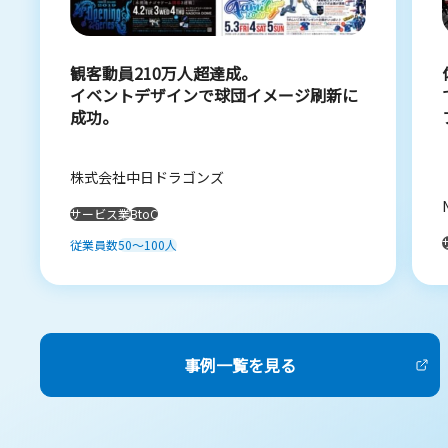
観客動員210万人超達成。
イベントデザインで球団イメージ刷新に
成功。
株式会社中日ドラゴンズ
サービス業
BtoC
従業員数
50～100人
事例一覧を見る