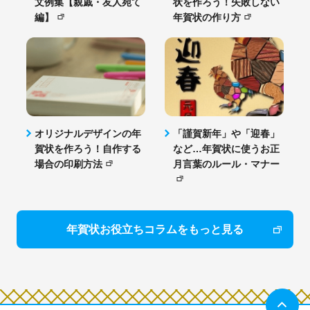
文例集【親戚・友人宛て
状を作ろう！失敗しない
編】
年賀状の作り方
オリジナルデザインの年
「謹賀新年」や「迎春」
賀状を作ろう！自作する
など…年賀状に使うお正
場合の印刷方法
月言葉のルール・マナー
年賀状お役立ちコラムをもっと見る