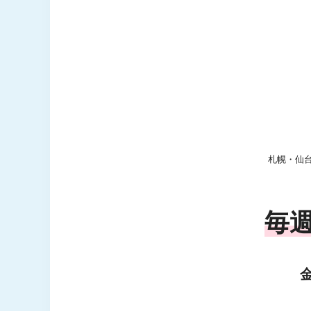
札幌・仙
毎