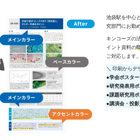
池袋駅を中心
究部門にお勤
キンコーズの
イント資料の
ご対応します
＼ 印刷からデ
●学会ポスター
●研究発表用ポ
●課題研究用ポ
●講演会・投