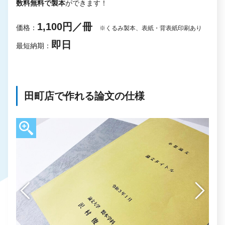
数料無料で製本
ができます！
1,100円／冊
価格：
※くるみ製本、表紙・背表紙印刷あり
即日
最短納期：
田町店で作れる論文の仕様