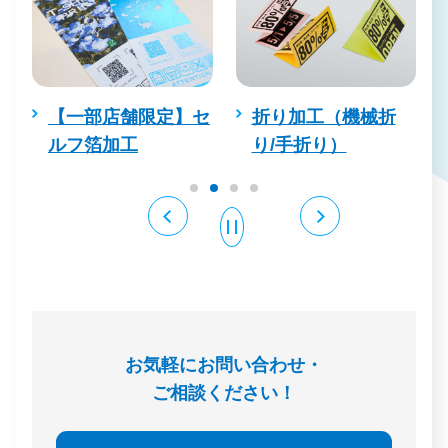
・
【一部店舗限定】セ
折り加工（機械折
ルフ箔加工
り/手折り）
お気軽にお問い合わせ・
ご相談ください！