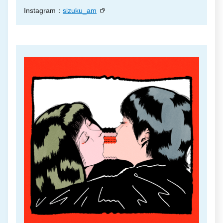
Instagram：
sizuku_am