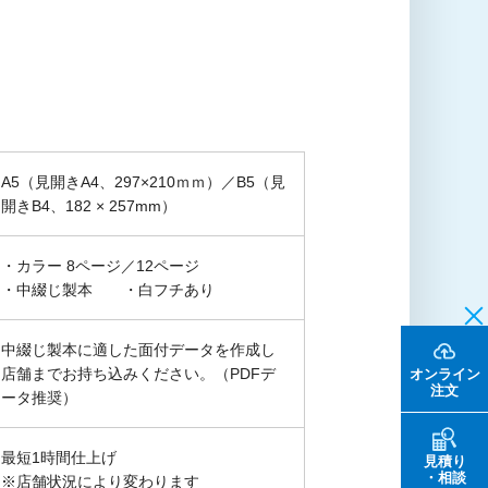
A5（見開きA4、297×210ｍｍ）／B5（見
開きB4、182 × 257mm）
・カラー 8ページ／12ページ
・中綴じ製本 ・白フチあり
中綴じ製本に適した面付データを作成し
店舗までお持ち込みください。（PDFデ
オンライン
注文
ータ推奨）
最短1時間仕上げ
見積り
・相談
※店舗状況により変わります