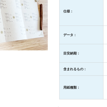
仕様：
データ：
目安納期：
含まれるもの：
用紙種類：