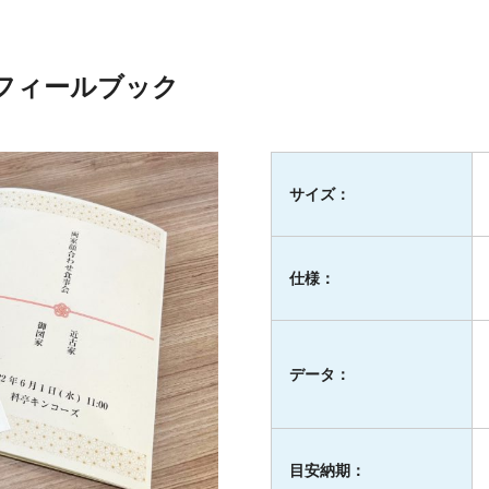
フィールブック
サイズ：
仕様：
データ：
目安納期：