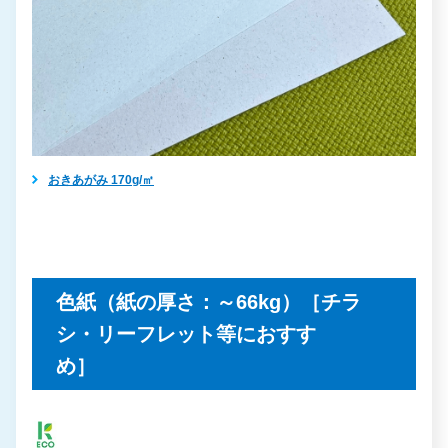
おきあがみ 170g/㎡
色紙（紙の厚さ：～66kg）［チラ
シ・リーフレット等におすす
め］