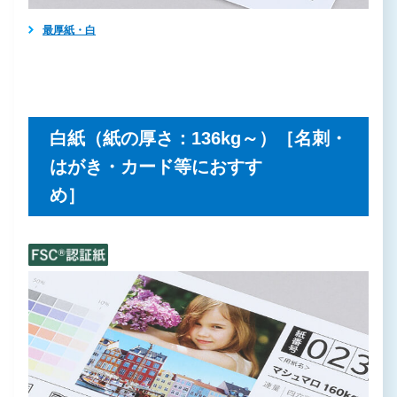
最厚紙・白
白紙（紙の厚さ：136kg～）［名刺・
はがき・カード等におすす
め］