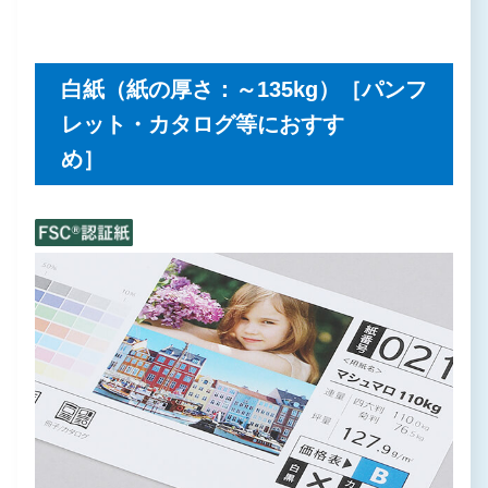
白紙（紙の厚さ：～135kg）［パンフ
レット・カタログ等におすす
め］