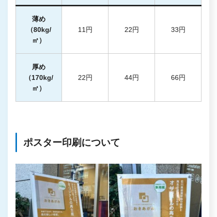
薄め
（80kg/
11円
22円
33円
㎡）
厚め
（170kg/
22円
44円
66円
㎡）
ポスター印刷について