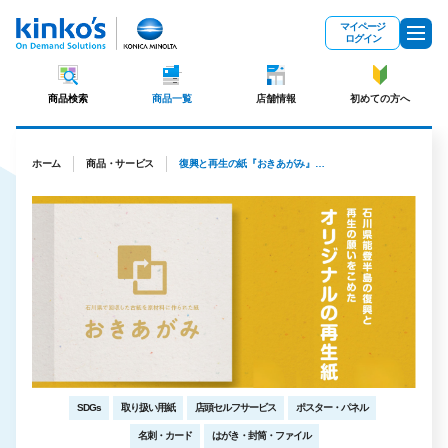
メインコンテンツにスキップ
マイページ
ログイン
商品検索
商品一覧
店舗情報
初めての方へ
ホーム
商品・サービス
復興と再生の紙『おきあがみ』（オリジナル再生紙）
SDGs
取り扱い用紙
店頭セルフサービス
ポスター・パネル
名刺・カード
はがき・封筒・ファイル