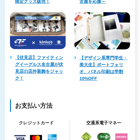
限定グッズ販売！
古屋を応援～
【伏見店】ファイティン
【デザイン系専門学生・
グイーグルス名古屋が伏
美大生】ポートフォリ
見店の店外装飾をジャッ
オ、パネル印刷は学割
ク！
10%OFF
お支払い方法
クレジットカード
交通系電子マネー