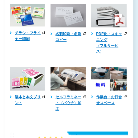
チラシ・フライ
名刺印刷・名刺
PDF化・スキャ
ヤー印刷
コピー
ニング
（フルサービ
ス）
製本と本文プリ
作業台・お打合
セルフラミネー
ント
せスペース
ト（パウチ）加
工