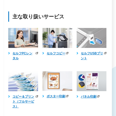
主な取り扱いサービス
セルフPCレン
セルフコピー
セルフUSBプリ
タル
ント
ポスター印刷
コピー＆プリン
パネル印刷
ト（フルサービ
ス）