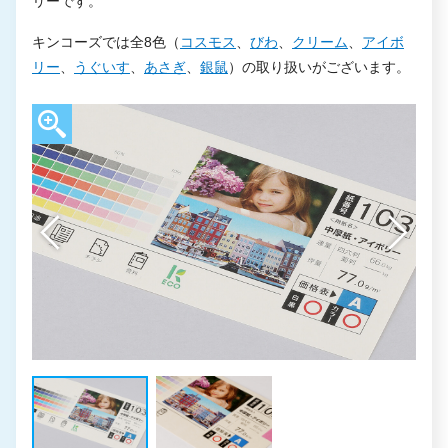
リーです。
キンコーズでは全8色（
コスモス
、
びわ
、
クリーム
、
アイボ
リー
、
うぐいす
、
あさぎ
、
銀鼠
）の取り扱いがございます。