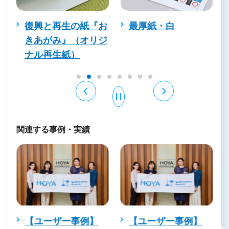
復興と再生の紙『お
最厚紙・白
きあがみ』（オリジ
ナル再生紙）
関連する事例・実績
【ユーザー事例】
【ユーザー事例】