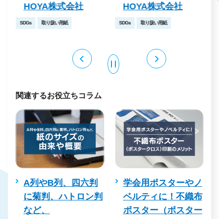
HOYA株式会社
HOYA株式会社
SDGs
取り扱い用紙
SDGs
取り扱い用紙
関連するお役立ちコラム
や
A列やB列、四六判
学会用ポスターやノ
注
に菊判、ハトロン判
ベルティに！不織布
を
など、
ポスター（ポスター