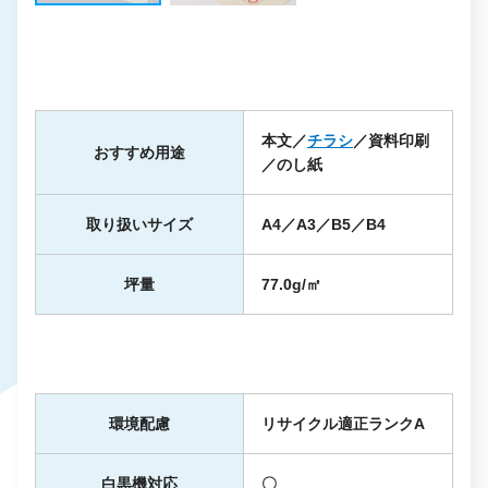
本文／
チラシ
／資料印刷
おすすめ用途
／のし紙
取り扱いサイズ
A4／A3／B5／B4
坪量
77.0g/㎡
環境配慮
リサイクル適正ランクA
白黒機対応
〇