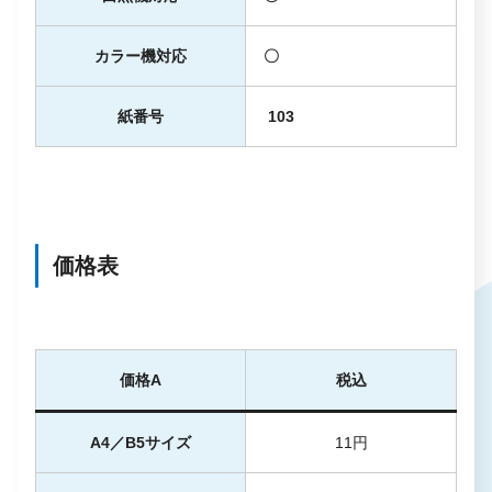
カラー機対応
〇
紙番号
103
価格表
価格A
税込
A4／B5サイズ
11円