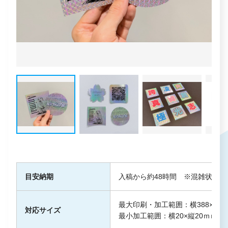
目安納期
入稿から約48時間 ※混雑状況
最大印刷・加工範囲：横388×縦2
対応サイズ
最小加工範囲：横20×縦20ｍ