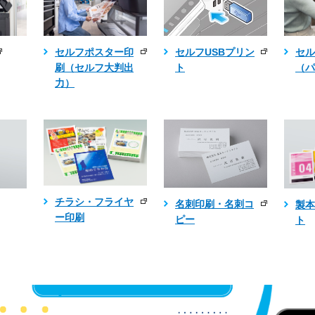
セルフポスター印
セル
セルフUSBプリン
刷（セルフ大判出
（パ
ト
力）
チラシ・フライヤ
名刺印刷・名刺コ
製本
ー印刷
ピー
ト