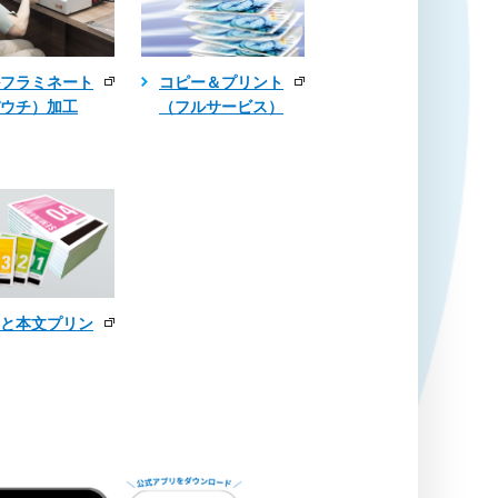
コピー＆プリント
フラミネート
（フルサービス）
ウチ）加工
と本文プリン