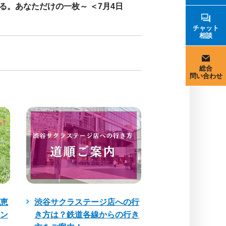
つくる。あなただけの一枚～ ＜7月4日
チャット
相談
総合
問い合わせ
恵
渋谷サクラステージ店への行
ン
き方は？鉄道各線からの行き