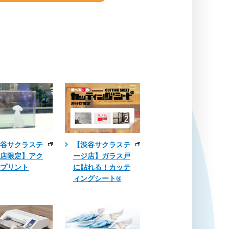
谷サクラステ
【渋谷サクラステ
店限定】アク
ージ店】ガラス戸
プリント
に貼れる！カッテ
ィングシート®