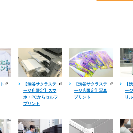
ント
【渋谷サクラステ
【渋谷サクラステ
【渋
ージ店限定】スマ
ージ店限定】写真
ージ
ホ・PCからセルフ
プリント
リル
プリント