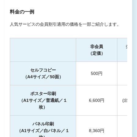
料金の一例
人気サービスの会員割引適用の価格を一部ご紹介します。
非会員
シル
（定価）
（5%
セルフコピー
500円
4
（A4サイズ／50面）
ポスター印刷
5,
（A1サイズ／普通紙／１
6,600円
(出力
枚）
無
パネル印刷
（A1サイズ／白パネル／１
8,360円
7,