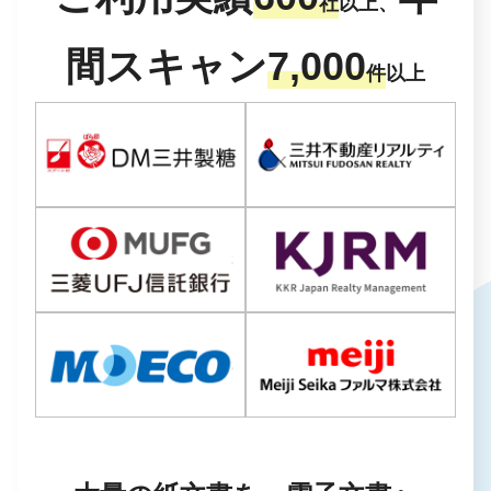
社
以上、
間スキャン
7,000
件
以上