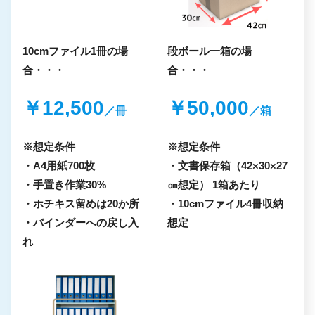
10cmファイル1冊の場
段ボール一箱の場
合
・・・
合
・・・
￥
12,500
￥
50,000
／冊
／箱
※想定条件
※想定条件
・A4用紙700枚
・⽂書保存箱（42×30×27
・手置き作業30%
㎝想定） 1箱あたり
・ホチキス留めは20か所
・10cmファイル4冊収納
・バインダーへの戻し入
想定
れ