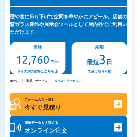
壁や窓に吊り下げて空間を華やかにアピール。店舗の
窓ガラス装飾や展示会ツールとして屋内外でご利用い
ただけます。
価格
納期
3
12,760
最短
日
円〜
サイズ別の価格はこちら
で受け取り可能
ホーム
商品・サービス
タペストリーセット
フォーム入力へ進む
今すぐ見積り
印刷データを入稿する
オンライン注文