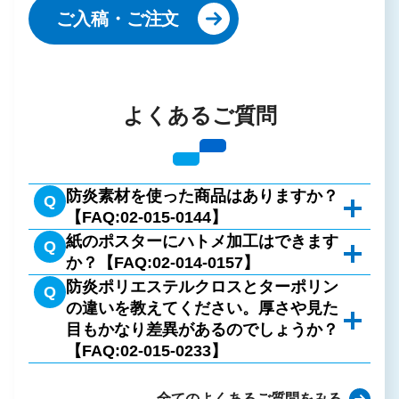
ご入稿・ご注文
よくあるご質問
防炎素材を使った商品はありますか？
Q
【FAQ:02-015-0144】
紙のポスターにハトメ加工はできます
ターポリンや防炎ポリエステルクロスを使用し
Q
か？【FAQ:02-014-0157】
た商品がございます。
防炎ポリエステルクロスとターポリン
紙へのハトメ加工はできませんが、防炎クロ
＞ターポリン（屋外ポスター）印刷
Q
の違いを教えてください。厚さや見た
ス、ターボリンなどの素材であれば加工可能で
＞吊り下げ型タペストリー
目もかなり差異があるのでしょうか？
す。
＞屋内スタンドセット：くるりん
【FAQ:02-015-0233】
＞屋内スタンドセット：QSB1618
ターポリンは、テントなどにも使用されるビニ
＞屋内スタンドセット：アイルック
ール素材のメディアとなります。
全てのよくあるご質問をみる