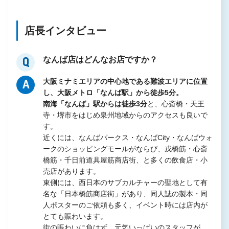
店長インタビュー
なんば店はどんなお店ですか？
Q
大阪ミナミエリアの中心地である難波エリアに位置
A
し、大阪メトロ「なんば駅」から徒歩5分。
南海「なんば」駅からは徒歩3分
と、心斎橋・天王
寺・堺市をはじめ泉州地域からのアクセスも良いで
す。
近くには、なんばパークス・なんばCity・なんばウォ
ークのショッピングモールがならび、戎橋筋・心斎
橋筋・千日前道具屋筋商店街、と多くの飲食店・小
売店があります。
東側には、西日本のサブカルチャーの聖地として有
名な「日本橋筋商店街」があり、同人誌の製本・同
人ポスターのご依頼も多く、イベント時には店内が
とても賑わいます。
街の賑わいに負けず、元気いっぱいのスタッフが