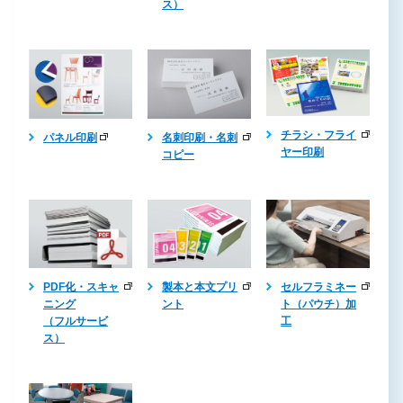
ス）
チラシ・フライ
パネル印刷
名刺印刷・名刺
ヤー印刷
コピー
PDF化・スキャ
製本と本文プリ
セルフラミネー
ニング
ント
ト（パウチ）加
（フルサービ
工
ス）