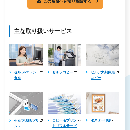
この店舗へ見積り相談する
主な取り扱いサービス
セルフPCレン
セルフコピー
セルフ大判白黒
タル
コピー
ポスター印刷
コピー＆プリン
セルフUSBプリ
ト（フルサービ
ント