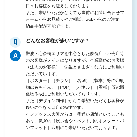
日々お客様をお迎えしております！
また、来店いただかなくても事前にお問い合わせフ
ォームからお見積りやご相談、webからのご注文、
納品手配が可能ですよ。
どんなお客様が多いですか？
Q
難波・心斎橋エリアを中心とした飲食店・小売店等
A
のお客様がメインになりますが、企業勤めのお客様
（法人のお客様）、学生とさまざまな方にご利用い
ただいています。
［ポスター］［チラシ］［名刺］［製本］等の印刷
物はもちろん、［POP］［パネル］［看板］等の販
促物作成にご利用いただいております。
また［デザイン制作］からご希望いただくお客様が
多いのもなんば店の特徴です。
インデックス大阪からは一番近い店舗ということも
あり、急ぎの［展示会やイベント用のポスター・パ
ンフレット］印刷にご来店いただいております。