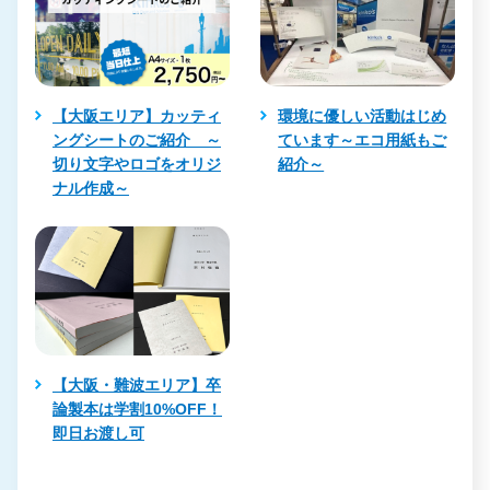
【大阪エリア】カッティ
環境に優しい活動はじめ
ングシートのご紹介 ～
ています～エコ用紙もご
切り文字やロゴをオリジ
紹介～
ナル作成～
【大阪・難波エリア】卒
論製本は学割10%OFF！
即日お渡し可