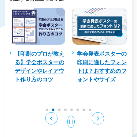
と
【印刷のプロが教え
学会発表ポスターの
刷
る】学会ポスターの
印刷に適したフォン
れ
デザインやレイアウ
トは？おすすめのフ
リ
ト作り方のコツ
ォントやサイズ