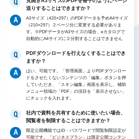
見開きA3サイズのPDFを冊子のようにページ
Q
送りすることはできますか？
A3サイズ（420×297）のPDFデータを予めA4サイズ
A
（210×297）２ページ分に変更する必要がありま
す。※PDFデータがA3サイズの場合、eカタログで
自動的にA4サイズに２分割することはできません
PDFダウンロードを行えなくすることはでき
Q
ますか？
はい、可能です。「管理画面」よりPDFダウンロー
A
ドをさせたくないコンテンツの「編集」ボタンを押
していただき、「スキン編集」画面を表示し、補助
メニュー領域の「PDF」の項目を「表示させない」
にチェックを入れます。
社内で資料を共有するために使いたい場合、
Q
閲覧者を制限することはできますか？
限定公開機能ではID・パスワードで閲覧制限設定が
A
可能です。「ビジネスプラン」は限定公開コンテン