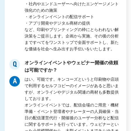
・社内やエンドユーザーへ向けたエンゲージメント
強化のための施策
・オンラインイベントの配信サポート
・アプリ開発やデジタル商材の提供
など、印刷やプリンティングの枠にとらわれない解
決策をご提示します。企画から実施、その後の分析
まですべてをワンストップで全面サポートし、新た
な価値を社会へ生み出すお手伝いをいたします。
オンラインイベントやウェビナー開催の依頼
Q
は可能ですか？
はい、可能です。キンコーズというと印刷物や店頭
A
で利用するセルフコピーのイメージがあると思いま
すが、オンラインやデジタル関連の商材も多数提供
しております。
オンラインイベントでは、配信会場のご用意・機材
準備・イベント登壇者やナレーターの人員確保・当
日の配信運営代行・開催後のユーザー分析など配信
に関するサポートを行っています。ウェビナーとい
った小規模開催から、大型イベントまであらゆるオ