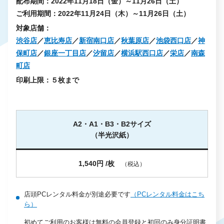
配布期間：2022年11月18日（金）～11月26日（土）
ご利用期間：2022年11月24日（木）～11月26日（土）
対象店舗：
渋谷店
／
恵比寿店
／
新宿南口店
／
秋葉原店
／
池袋西口店
／
神
保町店
／
銀座一丁目店
／
汐留店
／
横浜駅西口店
／
栄店
／
南森
町店
印刷上限：５枚まで
A2・A1・B3・B2サイズ
（半光沢紙）
1,540円 /枚
（税込）
店頭PCレンタル料金が別途必要です
（PCレンタル料金はこち
ら）
初めてご利用のお客様は無料の会員登録と初回のみ身分証明書