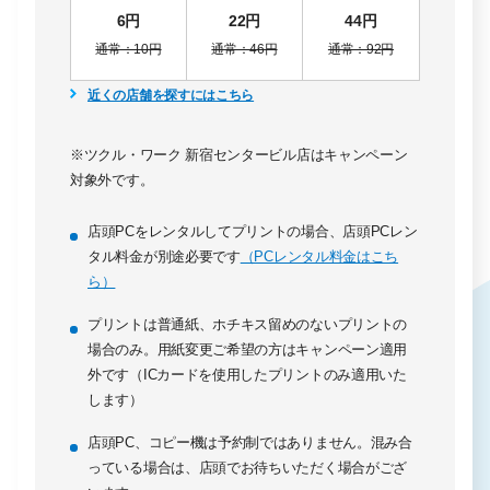
6円
22円
44円
通常：10円
通常：46円
通常：92円
近くの店舗を探すにはこちら
※ツクル・ワーク 新宿センタービル店はキャンペーン
対象外です。
店頭PCをレンタルしてプリントの場合、店頭PCレン
タル料金が別途必要です
（PCレンタル料金はこち
ら）
プリントは普通紙、ホチキス留めのないプリントの
場合のみ。用紙変更ご希望の方はキャンペーン適用
外です（ICカードを使用したプリントのみ適用いた
します）
店頭PC、コピー機は予約制ではありません。混み合
っている場合は、店頭でお待ちいただく場合がござ