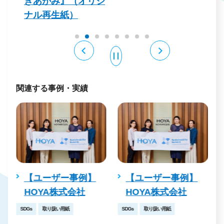
きあがみ』（オリジ
ナル再生紙）
関連する事例・実績
【ユーザー事例】
【ユーザー事例】
HOYA株式会社
HOYA株式会社
SDGs
取り扱い用紙
SDGs
取り扱い用紙