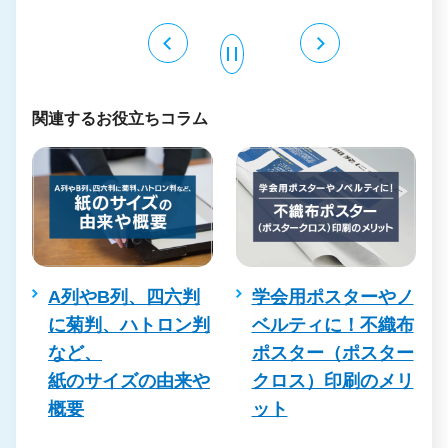
関連するお役立ちコラム
や
A列やB列、四六判
学会用ポスターやノ
注
に菊判、ハトロン判
ベルティに！不織布
を
など、
ポスター（ポスター
紙のサイズの由来や
クロス）印刷のメリ
概要
ット