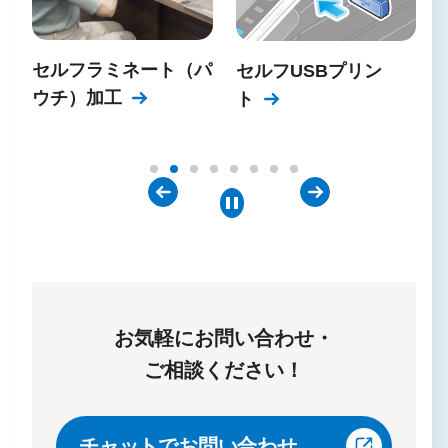
————–
※2024年4月以降は下記いずれかの証明書をご
セルフラミネート（パ
セルフUSBプリン
提示ください。会員カードが無くてもセルフPC
ウチ）加工
ト
レンタルをご利用いただけます。
＜証明書＞運転免許証、運転経歴証明書、各種
健康保険証、パスポート、学生証（写真付）、
母子健康手帳、身体障がい者手帳、在留カー
ド、特別永住者証明書、印鑑登録証明書、個人
番号カード（マイナンバーカード）、乗員手
帳、住民基本台帳カード（写真付き）、各種年
金手帳、各種福祉手帳、後期高齢者医療被保険
お気軽にお問い合わせ・
者証
ご相談ください！
チャットでお問い合わせ