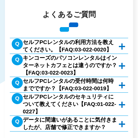
よくあるご質問
セルフPCレンタルの利用方法を教え
Q
てください。【FAQ:03-022-0020】
キンコーズのパソコンレンタルはイン
まず、カウンターにて受付をお願いいたしま
Q
ターネットカフェとは違うのですか？
す。ご利用規約をお読みのうえご了承いただき
【FAQ:03-022-0023】
ましたら、お名前・お電話番号をご記入くださ
セルフPCレンタルの受付時間は何時
インターネットはもちろん、多彩なアプリケー
Q
い。ご利用いただきますブースにご案内いたし
までですか？【FAQ:03-022-0019】
ションとフォントをご用意しておりますので、
ます。
セルフPCレンタルのセキュリティに
セルフPCレンタルの受付は、閉店30分前まで受
あらゆるビジネスシーンにも対応できます。
Q
ご利用が終了いたしましたら、レジにてお会計
ついて教えてください【FAQ:01-022-
付いたします。なお、ご利用は閉店時間までご
させていただきます。
【会員制サービスのご利用について】
0227】
利用いただけます。
※アプリケーションの操作方法につきましては
会員登録後の初回ご利用時にご本人確認が必要
データに間違いがあることに気付きま
お客様がご利用を終了されたのち、スタッフが
各店舗の営業時間についてはこちらからご確認くだ
Q
サポートしておりません。各種マニュアルをお
したが、店舗で修正できますか？
です。ご本人様を確認できる書類として、以下
さい
PCを再起動いたします。シャットダウン・再起
読みください。
ノートPCをお持ちの方は店頭のフリーWi-Fi・
のいずれかをお持ちください。【運転免許証／
動をした時点で全てのデータが消去されるシス