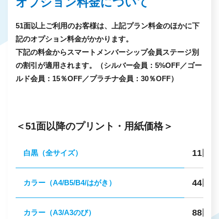
オプション料金について
51面以上ご利用のお客様は、上記プラン料金のほかに下
記のオプション料金がかかります。
下記の料金からスマートメンバーシップ会員ステージ別
の割引が適用されます。（シルバー会員：5%OFF／ゴー
ルド会員：15％OFF／プラチナ会員：30％OFF）
＜
51面以降のプリント・用紙価格
＞
11円
白黒（全サイズ）
／
44円
カラー（A4/B5/B4/はがき）
／
88円
カラー（A3/A3のび）
／