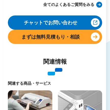
フリースペースをご活用いただき、修正作業が
全てのよくあるご質問をみる
運転経歴証明書／各種健康保険証／パスポート
テムを導入しておりますため、個人情報を含む
【会員制サービスのご利用について】
可能です。
／学生証（写真付）／個人番号カード／乗員手
お客様の情報は保持しない設計になっておりま
お客様に安全・安心してご利用いただけますよ
ノートPCをお持ちでない方も、セルフPCレン
帳／住民基本台帳カード（写真付）／各種年金
す。
う、セルフPCレンタルサービスのご利用はキン
チャットでお問い合わせ
タルサービスをご利用いただけます。
手帳／各種福祉手帳／後期高齢者医療被保険者
コーズ・スマートメンバーシップへのご登録が
Illustrator・Photoshopを使えるPCもございま
証／母子健康手帳／身体障害者手帳／在留カー
必要となります。
まずは無料見積もり・相談
すので、ご利用ください。
ド／特別永住者証明書/印鑑登録証明書】以下
会員登録後の初回ご利用時にご本人確認が必要
なお、セルフPCレンタルは身分証明書のご提示
は、該当しないもの【社員証／タスポ／キャッ
です。ご本人様を確認できる書類として、以下
が必要です。
シュカード／クレジットカード／定期券など】
のいずれかをお持ちください。【運転免許証／
＞PCレンタルサービスについてはこちら
運転経歴証明書／各種健康保険証／パスポート
関連情報
／学生証（写真付）／個人番号カード／乗員手
帳／住民基本台帳カード（写真付）／各種年金
手帳／各種福祉手帳／後期高齢者医療被保険者
関連する商品・サービス
証／母子健康手帳／身体障害者手帳／在留カー
ド／特別永住者証明書/印鑑登録証明書】以下
は、該当しないもの【社員証／タスポ／キャッ
シュカード／クレジットカード／定期券など】