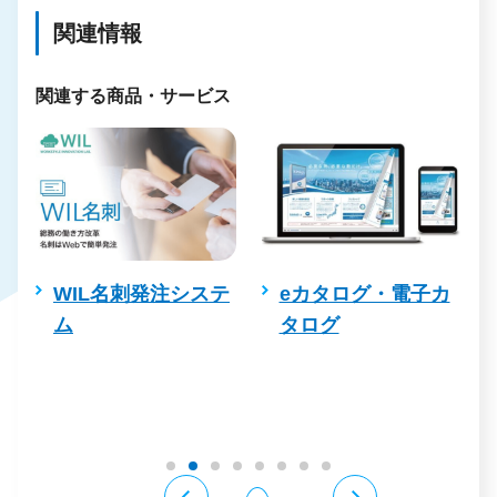
関連情報
関連する商品・サービス
デ
WIL名刺発注システ
eカタログ・電子カ
ム
タログ