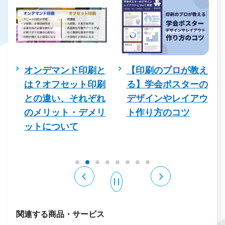
を
オンデマンド印刷と
【印刷のプロが教え
コ
は？オフセット印刷
る】学会ポスターの
との違い、それぞれ
デザインやレイアウ
る
のメリット・デメリ
ト作り方のコツ
例
ットについて
関連する商品・サービス