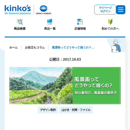
メインコンテンツにスキップ
マイページ
ログイン
商品検索
商品一覧
店舗情報
初めての方へ
ホーム
お役立ちコラム
風景画ってどうやって描くの？初心者向け、風景画の描き方
公開日：2017.10.03
デザイン制作
はがき・封筒・ファイル