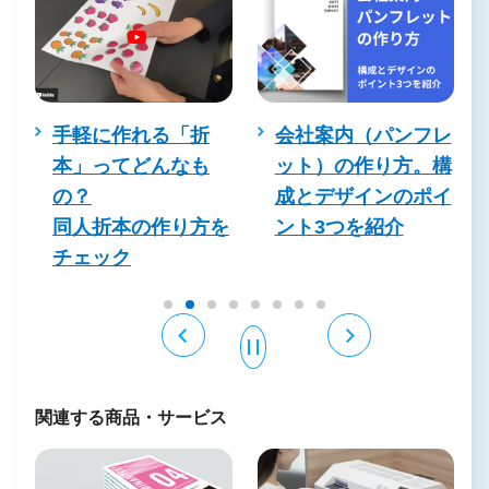
し
手軽に作れる「折
会社案内（パンフレ
真
本」ってどんなも
ット）の作り方。構
を
の？
成とデザインのポイ
同人折本の作り方を
ント3つを紹介
チェック
関連する商品・サービス