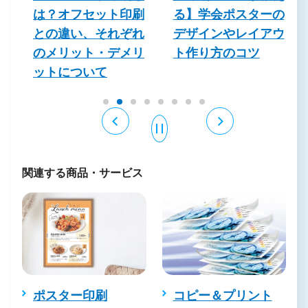
真
は？オフセット印刷
る】学会ポスターの
を
との違い、それぞれ
デザインやレイアウ
のメリット・デメリ
ト作り方のコツ
ットについて
関連する商品・サービス
ポスター印刷
コピー＆プリント