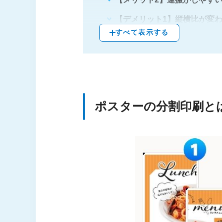
【デメリット1】縦横比が変
すべて表示する
【デメリット2】用紙を接着
ポスターを4分割印刷した時の
【失敗談1】つなぎ合わせる
【失敗談2】印刷設定ミスや
ポスターの分割印刷と
【失敗談3】色味やカスレな
結局どっちが得？大判サイズポス
（印刷面）高品質・完成度重
（効率面）手間と時間の効率
（コスト面）枚数と仕上がり
ポスター 4分割でよくある3つ