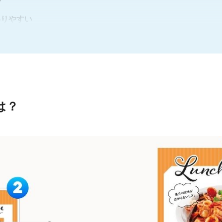
わりやすい
しなければならない
リアルな失敗談
時にズレやシワが出てしまった！
インクトラブルが発生！
は？
ど仕上がりの悪さが目立つ！
ターを自作する or プロにお願いする
視ならプロが圧倒的に有利
を考えるとプロ依頼がラク
で判断
の質問