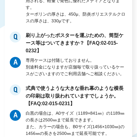
用される、軽量で発色に優れたメディアとなりま
す。
ターポリンの厚さは、450μ、防炎ポリエステルクロ
スの厚さは、330μです。
刷り上がったポスターを運ぶための、筒型ケ
Q
ース等はついてきますか？【FAQ:02-015-
0232】
専用ケースは付随しておりません。
A
別途料金になりますが店舗毎で取り扱っているケー
スがございますのでご利用店舗へご相談ください。
式典で使うような大きな垂れ幕のような横長
Q
の印刷は取り扱われていますでしょうか。
【FAQ:02-015-0231】
白黒の場合は、A0サイズ（1189×841㎜）の1189㎜
A
の長さは2500㎜まで延長できます。
また、カラーの場合も、B0サイズ(1456×1030㎜)の
1456㎜の長さを2500㎜まで延長可能です。