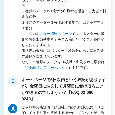
例）
３種類のデータを1枚ずつ印刷する場合…出力基本料
金３個分
１種類のデータを３枚印刷する場合…出力基本料金
１個分
こちらのポスター印刷のページ
では、ポスターの印
刷枚数分出力基本料金をご入稿いただくことを想定
しておりますので、
価格表の金額にはポスターの枚数分の出力基本料金
の金額が含まれています。
なお、１種類のデータを10枚以上印刷される場合は
「得da値！ポスターパック」
がお得です。
ホームページで3日以内という表記があります
Q
が、金曜日に注文して月曜日に受け取ること
ができるのでしょうか？【FAQ:02-006-
0243】
ご依頼時の店舗および自社工場の混雑状況によりご
A
案内できる納期が変動する場合がございますが、原