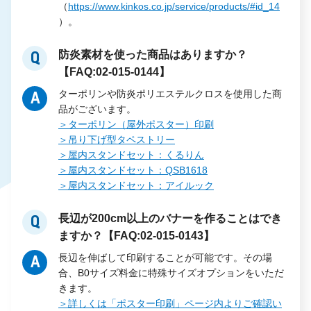
（
https://www.kinkos.co.jp/service/products/#id_14
）。
防炎素材を使った商品はありますか？
Q
【FAQ:02-015-0144】
ターポリンや防炎ポリエステルクロスを使用した商
A
品がございます。
＞ターポリン（屋外ポスター）印刷
＞吊り下げ型タペストリー
＞屋内スタンドセット：くるりん
＞屋内スタンドセット：QSB1618
＞屋内スタンドセット：アイルック
長辺が200cm以上のバナーを作ることはでき
Q
ますか？【FAQ:02-015-0143】
長辺を伸ばして印刷することが可能です。その場
A
合、B0サイズ料金に特殊サイズオプションをいただ
きます。
＞詳しくは「ポスター印刷」ページ内よりご確認い