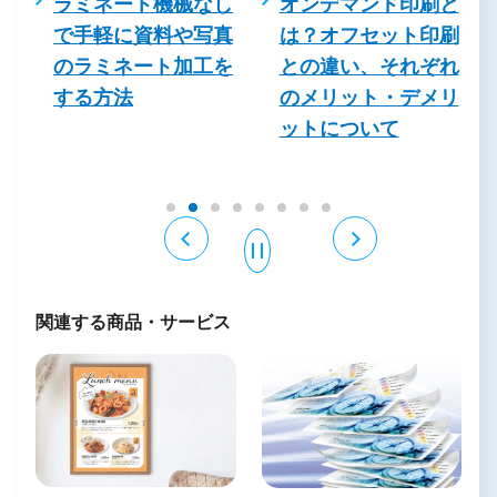
を
ラミネート機械なし
オンデマンド印刷と
コ
で手軽に資料や写真
は？オフセット印刷
のラミネート加工を
との違い、それぞれ
る
する方法
のメリット・デメリ
例
ットについて
関連する商品・サービス