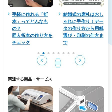
し
手軽に作れる「折
結婚式の席札はおし
真
本」ってどんなも
ゃれに手作り！デー
を
の？
タの作り方から用紙
同人折本の作り方を
選び・印刷の仕方ま
チェック
で
関連する商品・サービス