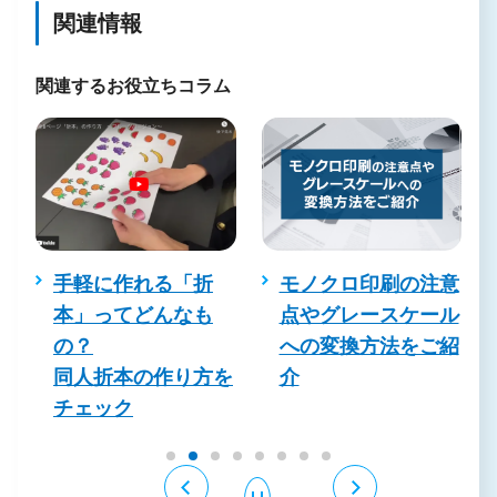
関連情報
関連するお役立ちコラム
作れる「折
モノクロ印刷の注意
ラミネート
てどんなも
点やグレースケール
（パウチ）
への変換方法をご紹
舗ポスター
本の作り方を
介
ーの強度を
ク