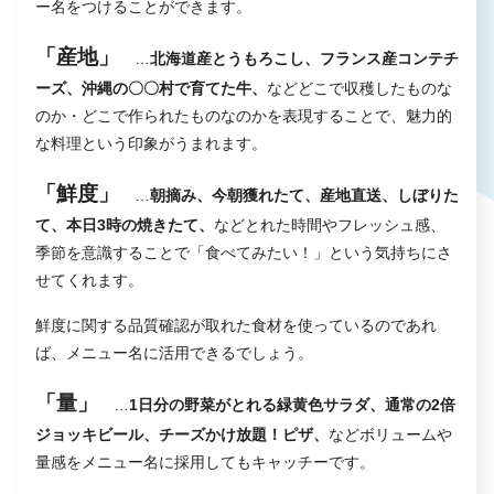
ー名をつけることができます。
「産地」
…
北海道産とうもろこし、フランス産コンテチ
ーズ、沖縄の〇〇村で育てた牛、
などどこで収穫したものな
のか・どこで作られたものなのかを表現することで、魅力的
な料理という印象がうまれます。
「鮮度」
…
朝摘み、今朝獲れたて、産地直送、しぼりた
て、本日3時の焼きたて、
などとれた時間やフレッシュ感、
季節を意識することで「食べてみたい！」という気持ちにさ
せてくれます。
鮮度に関する品質確認が取れた食材を使っているのであれ
ば、メニュー名に活用できるでしょう。
「量」
…
1日分の野菜がとれる緑黄色サラダ、通常の2倍
ジョッキビール、チーズかけ放題！ピザ、
などボリュームや
量感をメニュー名に採用してもキャッチーです。