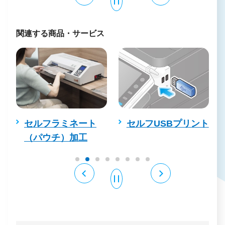
関連する商品・サービス
セルフP
フラミネート
セルフUSBプリント
ウチ）加工