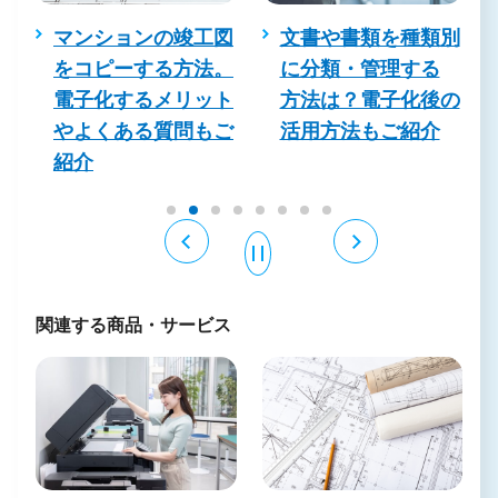
務
マンションの竣工図
文書や書類を種類別
の
をコピーする方法。
に分類・管理する
解
電子化するメリット
方法は？電子化後の
ン
やよくある質問もご
活用方法もご紹介
！
紹介
関連する商品・サービス