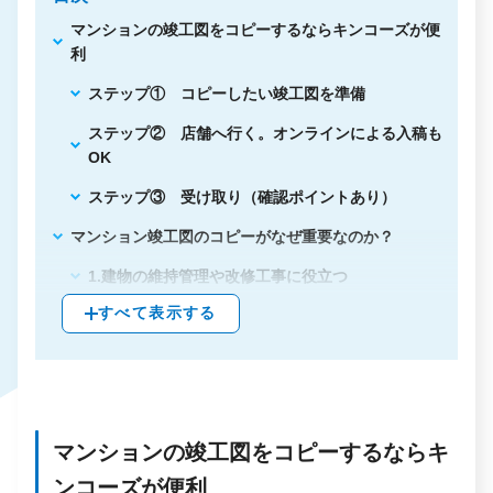
マンションの竣工図をコピーするならキンコーズが便
利
ステップ① コピーしたい竣工図を準備
ステップ② 店舗へ行く。オンラインによる入稿も
OK
ステップ③ 受け取り（確認ポイントあり）
マンション竣工図のコピーがなぜ重要なのか？
1.建物の維持管理や改修工事に役立つ
すべて表示する
2.トラブルが発生した際に迅速に対応できる
3.コンプライアンスや法的要件遵守の証明になる
4.管理業務の効率化が図れる
マンション竣工図を電子化するメリットは3つ
マンションの竣工図をコピーするならキ
1.物理的な劣化や紛失のリスクを軽減できる
ンコーズが便利