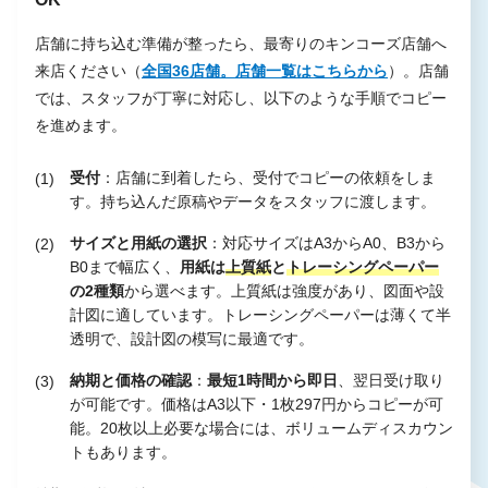
店舗に持ち込む準備が整ったら、最寄りのキンコーズ店舗へ
来店ください（
全国36店舗。店舗一覧はこちらから
）。店舗
では、スタッフが丁寧に対応し、以下のような手順でコピー
を進めます。
受付
：店舗に到着したら、受付でコピーの依頼をしま
す。持ち込んだ原稿やデータをスタッフに渡します。
サイズと用紙の選択
：対応サイズはA3からA0、B3から
B0まで幅広く、
用紙は
上質紙
と
トレーシングペーパー
の2種類
から選べます。上質紙は強度があり、図面や設
計図に適しています。トレーシングペーパーは薄くて半
透明で、設計図の模写に最適です。
納期と価格の確認
：
最短1時間から即日
、翌日受け取り
が可能です。価格はA3以下・1枚297円からコピーが可
能。20枚以上必要な場合には、ボリュームディスカウン
トもあります。