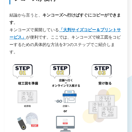
2.必要な情報にアクセスしやすくなる
結論から言うと、
キンコーズへ行けばすぐにコピーができま
3.保管スペースを節約できる
す
。
竣工図など図面を電子化するならキンコーズ
キンコーズで展開している
「大判サイズコピー＆プリントサ
ービス」
が便利です。ここでは、キンコーズで竣工図をコピ
マンション竣工図のコピーでよくある3つの質問
ーするための具体的な方法を3つのステップでご紹介しま
質問① 電子化する場合はどのようなファイル形式で
す。
保存されますか？
質問② 電子化にはどのくらいの時間がかかります
か？
質問③ 紙の竣工図を電子化するプロセスは？