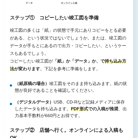
ステップ① コピーしたい竣工図を準備
竣工図の多くは「紙」の状態で手元にありコピーをとる必要
がある、という状況ではないでしょうか。または、竣工図の
データが手もとにあるので出力・コピーしたい、というケー
スもあるでしょう。
コピーしたい竣工図が
「紙」か「データ」か、で
持ち込み方
法
が変わります
。下記を参考に準備をします。
（紙原稿の場合）
竣工図をそのまま持ち込みます。紙の状
態が良好であることを確認してください。
（デジタルデータ）
USB、CD-Rなど記録メディアに保存
したデータを持ち込みます。
PDF形式
での入稿が推奨
、出
力基本手数料が660円とお得です。
ステップ② 店舗へ行く。オンラインによる入稿も
OK