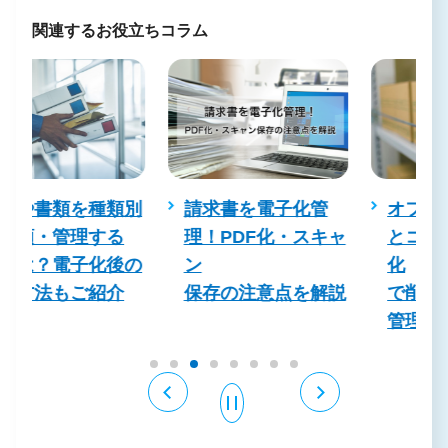
関連するお役立ちコラム
別
請求書を電子化管
オフィス移転の手間
理！PDF化・スキャ
とコストを書類電子
の
ン
化
保存の注意点を解説
で削減！新しい文書
管理の進め方