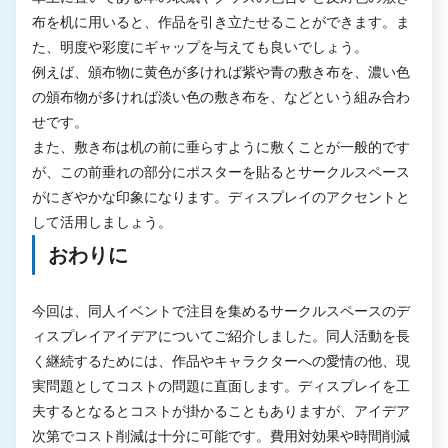
布を机に用いると、作品を引き立たせることができます。ま
た、明度や彩度にギャップを与えても良いでしょう。
例えば、頒布物に黄色が多ければ紫や青の敷き布を、濃い色
の頒布物が多ければ淡い色の敷き布を、などという組み合わ
せです。
また、敷き布は机の前に垂らすように敷くことが一般的です
が、この前垂れの部分にポスターを貼るとサークルスペース
がにぎやかな印象になります。ディスプレイのアクセントと
して活用しましょう。
おわりに
今回は、同人イベントで注目を集めるサークルスペースのデ
ィスプレイアイデアについてご紹介しました。同人活動を長
く継続するためには、作品やキャラクターへの愛情の他、現
実問題としてコストの問題に直面します。ディスプレイを工
夫するとなるとコストが掛かることもありますが、アイデア
次第でコスト削減は十分に可能です。費用対効果や時間削減