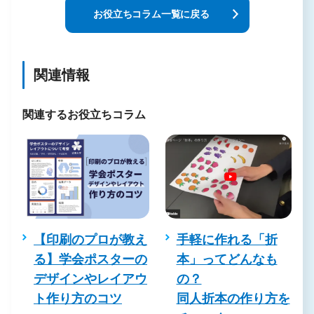
お役立ちコラム一覧に戻る
関連情報
関連するお役立ちコラム
と
【印刷のプロが教え
手軽に作れる「折
刷
る】学会ポスターの
本」ってどんなも
れ
デザインやレイアウ
の？
リ
ト作り方のコツ
同人折本の作り方を