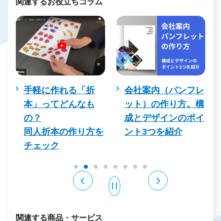
関連するお役立ちコラム
し
手軽に作れる「折
会社案内（パンフレ
真
本」ってどんなも
ット）の作り方。構
を
の？
成とデザインのポイ
同人折本の作り方を
ント3つを紹介
チェック
関連する商品・サービス