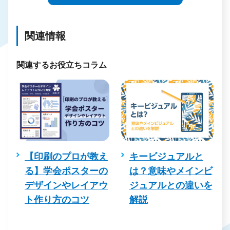
関連情報
関連するお役立ちコラム
を
【印刷のプロが教え
キービジュアルと
コ
る】学会ポスターの
は？意味やメインビ
デザインやレイアウ
ジュアルとの違いを
る
ト作り方のコツ
解説
例