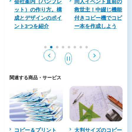
会社案内（パンフレ
同人イベント直前の
ット）の作り方。構
救世主！中綴じ機能
成とデザインのポイ
付きコピー機でコピ
を
ント3つを紹介
ー本を作成しよう
関連する商品・サービス
コピー＆プリント
大判サイズのコピー