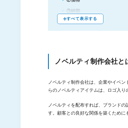
③納期
すべて表示する
④ロット調整
⑤スムーズな対応
おすすめのノベルティグッズ制作
①キンコーズ・ジャパン株式
ノベルティ制作会社と
②ラクスル株式会社
③株式会社帆風
ノベルティ制作会社は、企業やイベン
④グッズトレードジャパン株
らのノベルティアイテムは、ロゴ入り
⑤ピクシブ株式会社
ノベルティを配布すれば、ブランドの
➅株式会社ラブ・ラボ
す。顧客との良好な関係を築くために
⑦株式会社プレス・トーク