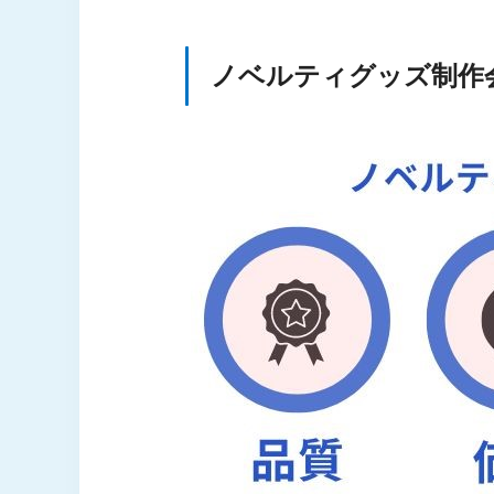
⑧株式会社トランス
⑨オリジナルラボ株式会社
ノベルティグッズ制作
⑩ジェイアンドシーサプライ
グッズ制作会社を選ぶ際によく
質問1.ノベルティグッズ制作
質問2.ノベルティグッズの制
質問3.予算別のおすすめノベ