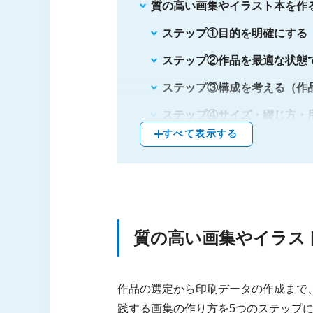
質の高い画集やイラスト本を作
ステップ①目的を明確にする
ステップ②作品を最適な状態
ステップ③構成を考える（作
ステップ④サイズ・綴じ方・
すべて表示する
ステップ⑤印刷用の入稿デー
印刷会社を選ぶときの4つのポ
料金と納期
最小ロット（部数）への対応
質の高い画集やイラス
対応している仕様やオプショ
サポート体制
作品の選定から印刷データの作成まで
画集の作り方でよくある2つの
践する画集の作り方を5つのステップ