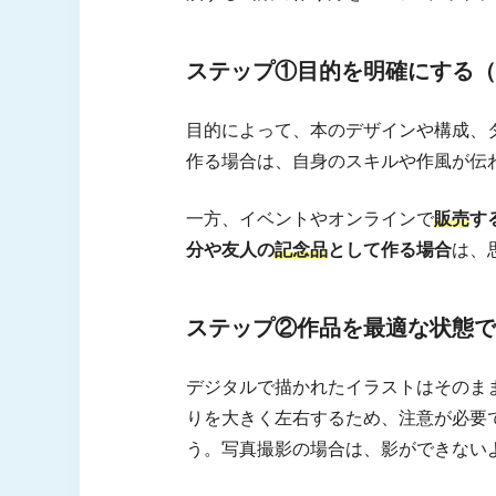
質問① 画集を自作するのと
ステップ①目的を明確にする（
質問② 画集の価格設定はど
理想の画集やイラスト本を作り
目的によって、本のデザインや構成、
作る場合は、自身のスキルや作風が伝
一方、イベントやオンラインで
販売
す
分や友人の
記念品
として作る場合
は、
ステップ②作品を最適な状態で
デジタルで描かれたイラストはそのま
りを大きく左右するため、注意が必要
う。写真撮影の場合は、影ができない