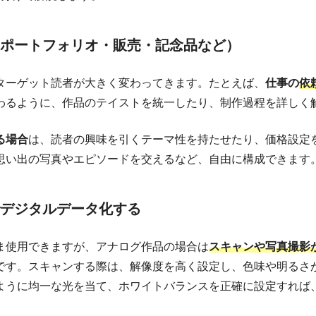
、印刷会社に依頼するのとでは、どちらがいいですか？
ポートフォリオ・販売・記念品など）
のように決めればいいですか？
、あなたの作品を世に広めよう！
ターゲット読者が大きく変わってきます。たとえば、
仕事の
依
わるように、作品のテイストを統一したり、制作過程を詳しく
る場合
は、読者の興味を引くテーマ性を持たせたり、価格設定
思い出の写真やエピソードを交えるなど、自由に構成できます
デジタルデータ化する
ま使用できますが、アナログ作品の場合は
スキャンや写真撮影
です。スキャンする際は、解像度を高く設定し、色味や明るさ
ように均一な光を当て、ホワイトバランスを正確に設定すれば