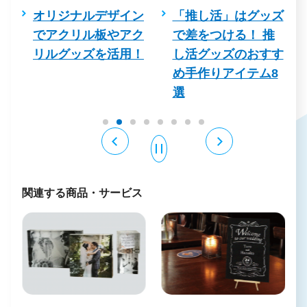
デザイン
「推し活」はグッズ
推しのためにフ
板やアク
で差をつける！ 推
タ作り！パネル
を活用！
し活グッズのおすす
インや作り方、
め手作りアイテム8
方法は？
選
関連する商品・サービス