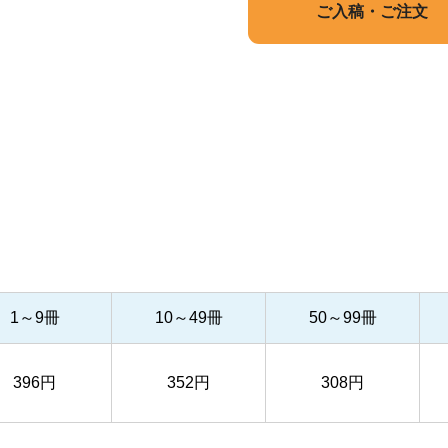
ご入稿・ご注文
1～9冊
10～49冊
50～99冊
396円
352円
308円