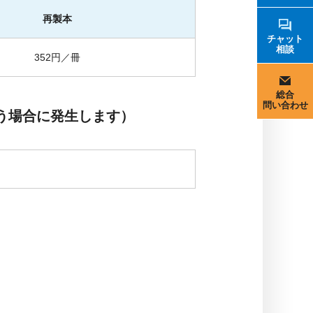
再製本
チャット
相談
352円／冊
総合
問い合わせ
う場合に発生します）