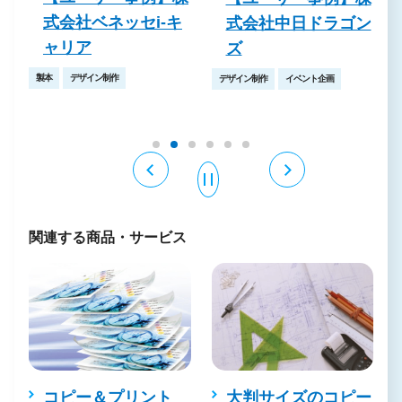
式会社ベネッセi-キ
装
式会社中日ドラゴン
ャリア
ズ
製本
デザイン制作
デザイン制作
イベント企画
関連する商品・サービス
コピー＆プリント
大判サイズのコピー