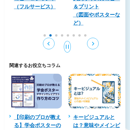
（フルサービス）
＆プリント
（図面やポスターな
ど）
関連するお役立ちコラム
を
【印刷のプロが教え
キービジュアルと
コ
る】学会ポスターの
は？意味やメインビ