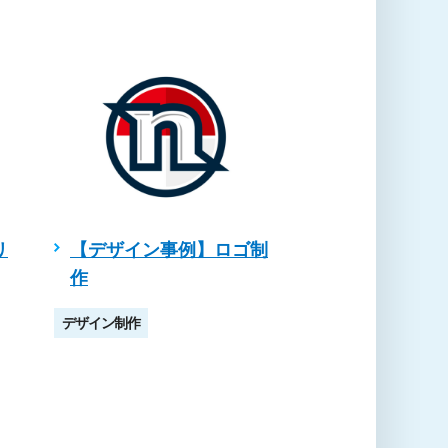
リ
【デザイン事例】ロゴ制
【デザイン事
作
ージカード
デザイン制作
デザイン制作
名刺