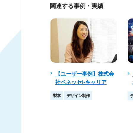
関連する事例・実績
【ユーザー事例】株式会
ン事例】ロゴ制
社ベネッセi-キャリア
ント装飾
製本
デザイン制作
タペストリー