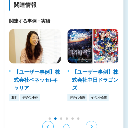
関連情報
関連する事例・実績
【ユーザー事例】株
ロ
【ユーザー事例】株
式会社ベネッセi-キ
装
式会社中日ドラゴン
ャリア
ズ
製本
デザイン制作
デザイン制作
イベント企画