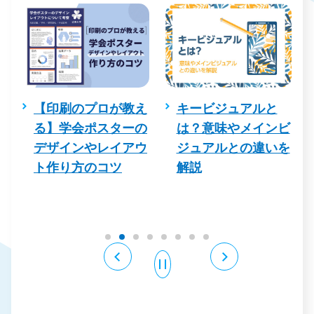
を
【印刷のプロが教え
キービジュアルと
コ
る】学会ポスターの
は？意味やメインビ
デザインやレイアウ
ジュアルとの違いを
る
ト作り方のコツ
解説
例