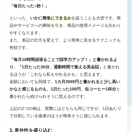
「毎日たった○秒！」
といった、
いかに
簡単にできるか
を謳うことも大切です。商
品やサービスへの興味を引き、商品の使用イメージも伝わり
やすくなります。
また、表記の仕方を変えて、より簡単に見せるテクニックも
有効です。
「毎月10時間頑張ることで語学力アップ！」と書かれるよ
り、「1日たった30分、通勤時間で覚える英会話」
と書かれ
るほうが「これなら私もやれるかも」と思えます。
金額においても同様で、
1カ月3000円と書かれると少し高い
かなと感じるものも、1日たった100円、缶コーヒー1杯分
と
書かれたら続けられそうに思えるのです。
上記の2つの例は、実際にはどちらも同じですが、1日あたり
で分割している後者のほうが簡単そうに感じられます。
3. 意外性を盛り込む