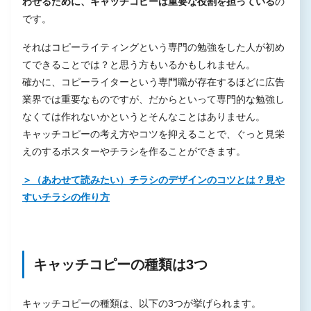
わせるために、キャッチコピーは重要な役割を担っている
の
10. オノマトペや強調を使う
です。
キャッチコピーの作り方でよくある4つの質問
それはコピーライティングという専門の勉強をした人が初め
質問1.キャッチコピーがうまく作れない場合の対処法
てできることでは？と思う方もいるかもしれません。
は？
確かに、コピーライターという専門職が存在するほどに広告
質問2.キャッチコピーを作る際の注意点は？
業界では重要なものですが、だからといって専門的な勉強し
なくては作れないかというとそんなことはありません。
質問3.キャッチコピーを作る際にチェックすべきポイ
キャッチコピーの考え方やコツを抑えることで、ぐっと見栄
ントは？
えのするポスターやチラシを作ることができます。
質問4.効果の低いキャッチコピーの特徴は？
＞（あわせて読みたい）チラシのデザインのコツとは？見や
おわりに
すいチラシの作り方
キャッチコピーの種類は3つ
キャッチコピーの種類は、以下の3つが挙げられます。