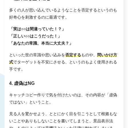
多くの人が思い込んでいるようなことを否定するというのも
好奇心を刺激するのに最適です。
「実は○○は間違っていた！？」
「正しい○○はこうだった！」
「あなたの常識、本当に大丈夫？」
といった世の常識や思い込みを
否定する
ものや、
問いかけ方
式
でターゲットを不安にさせる、というのもよく使用される
手です。
4. 虚偽はNG
キャッチコピー作りで気を付けたいのは、その内容が「虚偽
ではない」ということ。
見る人を驚かせよう、ととにかく目を引こうとして根拠もな
いことやありもしないことを書いてしまうと、景品表示法
や、ものによっては薬機法といった法律に触れてしまいま