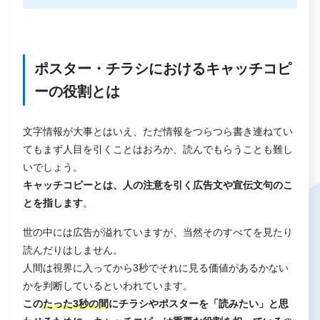
ステップ3. 商品の特徴をリストアップ
ステップ4. コピーライティング
ポスター・チラシにおけるキャッチコピ
キャッチコピーの広告効果を高める10のコツ
ーの役割とは
1. 具体的な数字・実績を提示する
2. 難易度や簡易性の明示する
文字情報が大事とはいえ、ただ情報をつらつら書き連ねてい
3. 意外性を盛り込む
てもまず人目を引くことはおろか、読んでもらうことも難し
いでしょう。
4. 虚偽はNG
キャッチコピーとは、人の注意を引く広告文や宣伝文句のこ
5. 未来をイメージさせる
とを指します
。
6. 心理学のテクニックを活用する
世の中には広告が溢れていますが、当然そのすべてを見たり
7. 信頼性や安全性を伝える
読んだりはしません。
人間は視界に入ってから3秒でそれに見る価値があるかない
8. 疑問形で問いかける
かを判断しているといわれています。
9. 恐怖や不安をあおる
この
たった3秒の間
にチラシやポスターを「読みたい」と思